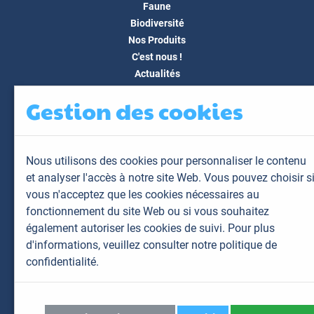
Faune
Biodiversité
Nos Produits
C'est nous !
Actualités
Docs & Médias
Gestion des cookies
FAQ
Contact
Espace client
Nous utilisons des cookies pour personnaliser le contenu
Mon espace
et analyser l'accès à notre site Web. Vous pouvez choisir s
Mes animaux
vous n'acceptez que les cookies nécessaires au
Mes résultats
fonctionnement du site Web ou si vous souhaitez
Mes commandes
également autoriser les cookies de suivi. Pour plus
Mes factures
d'informations,
veuillez consulter notre politique de
confidentialité.
Plan du site
Mentions légales
Données personnelles