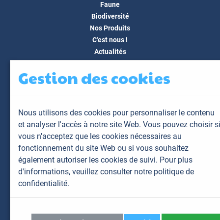
Faune
Biodiversité
Nos Produits
C'est nous !
Actualités
Docs & Médias
Gestion des cookies
FAQ
Contact
Espace client
Nous utilisons des cookies pour personnaliser le contenu
Mon espace
et analyser l'accès à notre site Web. Vous pouvez choisir s
Mes animaux
vous n'acceptez que les cookies nécessaires au
Mes résultats
fonctionnement du site Web ou si vous souhaitez
Mes commandes
également autoriser les cookies de suivi. Pour plus
Mes factures
d'informations,
veuillez consulter notre politique de
confidentialité.
Plan du site
Mentions légales
Données personnelles