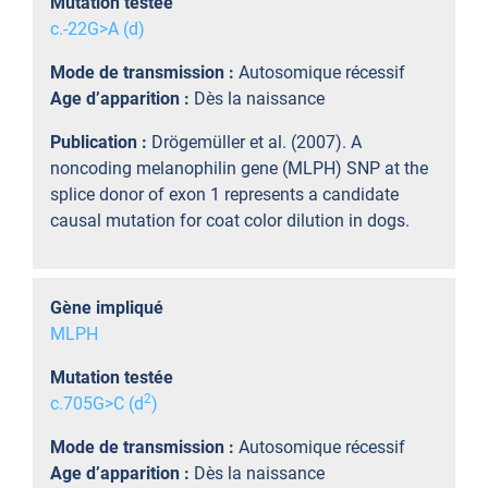
Mutation testée
c.-22G>A (d)
Mode de transmission :
Autosomique récessif
Age d’apparition :
Dès la naissance
Publication :
Drögemüller et al. (2007). A
noncoding melanophilin gene (MLPH) SNP at the
splice donor of exon 1 represents a candidate
causal mutation for coat color dilution in dogs.
Gène impliqué
MLPH
Mutation testée
2
c.705G>C (d
)
Mode de transmission :
Autosomique récessif
Age d’apparition :
Dès la naissance