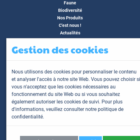
Faune
Biodiversité
Nos Produits
C'est nous !
Actualités
Docs & Médias
Gestion des cookies
FAQ
Contact
Espace client
Nous utilisons des cookies pour personnaliser le contenu
Mon espace
et analyser l'accès à notre site Web. Vous pouvez choisir s
Mes animaux
vous n'acceptez que les cookies nécessaires au
Mes résultats
fonctionnement du site Web ou si vous souhaitez
Mes commandes
également autoriser les cookies de suivi. Pour plus
Mes factures
d'informations,
veuillez consulter notre politique de
confidentialité.
Plan du site
Mentions légales
Données personnelles