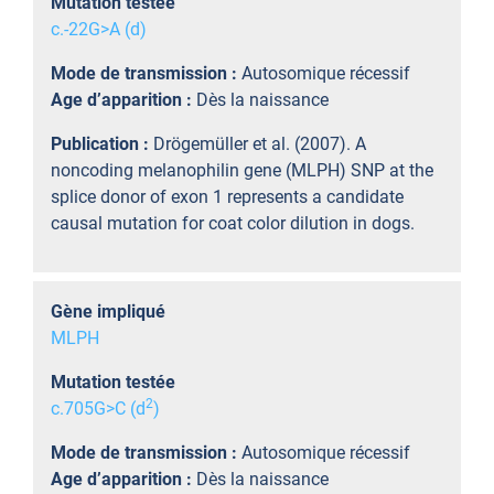
Mutation testée
c.-22G>A (d)
Mode de transmission :
Autosomique récessif
Age d’apparition :
Dès la naissance
Publication :
Drögemüller et al. (2007). A
noncoding melanophilin gene (MLPH) SNP at the
splice donor of exon 1 represents a candidate
causal mutation for coat color dilution in dogs.
Gène impliqué
MLPH
Mutation testée
2
c.705G>C (d
)
Mode de transmission :
Autosomique récessif
Age d’apparition :
Dès la naissance