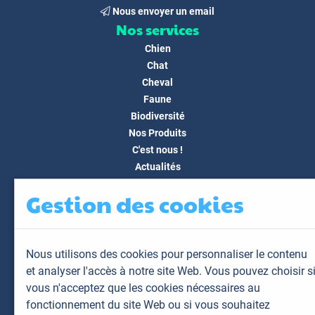
Nous envoyer un email
Nos services
Chien
Chat
Cheval
Faune
Biodiversité
Nos Produits
C'est nous !
Actualités
Docs & Médias
Gestion des cookies
FAQ
Contact
Espace client
Nous utilisons des cookies pour personnaliser le contenu
Mon espace
et analyser l'accès à notre site Web. Vous pouvez choisir s
Mes animaux
vous n'acceptez que les cookies nécessaires au
Mes résultats
fonctionnement du site Web ou si vous souhaitez
Mes commandes