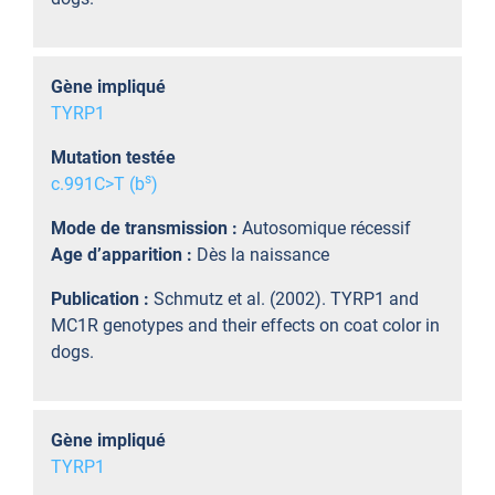
Gène impliqué
TYRP1
Mutation testée
s
c.991C>T (b
)
Mode de transmission :
Autosomique récessif
Age d’apparition :
Dès la naissance
Publication :
Schmutz et al. (2002). TYRP1 and
MC1R genotypes and their effects on coat color in
dogs.
Gène impliqué
TYRP1