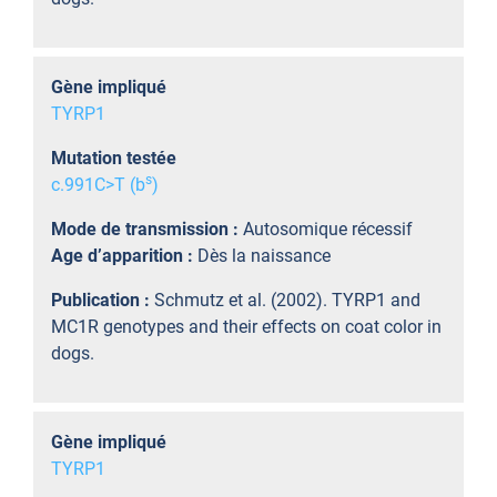
Gène impliqué
TYRP1
Mutation testée
s
c.991C>T (b
)
Mode de transmission :
Autosomique récessif
Age d’apparition :
Dès la naissance
Publication :
Schmutz et al. (2002). TYRP1 and
MC1R genotypes and their effects on coat color in
dogs.
Gène impliqué
TYRP1