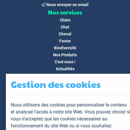
Nous envoyer un email
Nos services
Chien
Chat
Cheval
Faune
Biodiversité
Nos Produits
C'est nous !
Actualités
Docs & Médias
Gestion des cookies
FAQ
Contact
Espace client
Nous utilisons des cookies pour personnaliser le contenu
Mon espace
et analyser l'accès à notre site Web. Vous pouvez choisir s
Mes animaux
vous n'acceptez que les cookies nécessaires au
Mes résultats
fonctionnement du site Web ou si vous souhaitez
Mes commandes