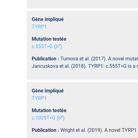
Gène impliqué
TYRP1
Mutation testée
a
c.555T>G (b
)
Publication :
Turnova et al. (2017). A novel muta
Jancuskova et al. (2018). TYRP1: c.555T>G is a 
Gène impliqué
TYRP1
Mutation testée
e
c.1025T>G (b
)
Publication :
Wright et al. (2019). A novel TYRP1 