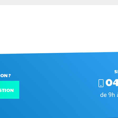
S
ON ?
04
STION
de 9h 