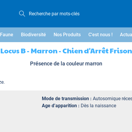
Faune
Biodiversité
Nos Produits
C'est nous !
Actua
Locus B - Marron - Chien d'Arrêt Frison
Présence de la couleur marron
ze.
Mode de transmission :
Autosomique réces
Age d’apparition :
Dès la naissance