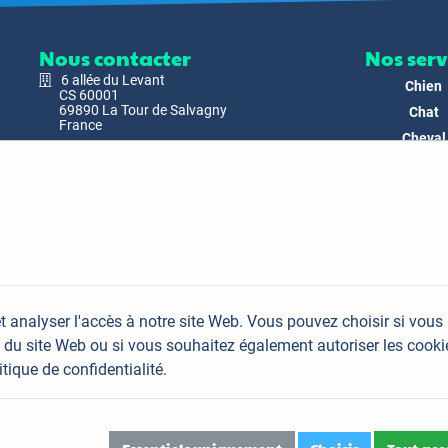
Nous contacter
Nos serv
6 allée du Levant
Chien
CS 60001
69890 La Tour de Salvagny
Chat
France
Cheval
Nous envoyer un email
Faune
Biodivers
Nos Produ
C'est nous
Actualit
Docs & Mé
t analyser l'accès à notre site Web. Vous pouvez choisir si vous
FAQ
du site Web ou si vous souhaitez également autoriser les cooki
Contac
itique de confidentialité.
Plan du site
Mentions légales
Données personnelles