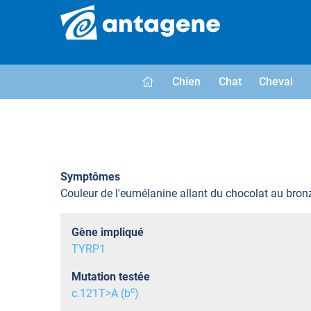
Chien
Chat
Cheval
Symptômes
Couleur de l'eumélanine allant du chocolat au bron
Gène impliqué
TYRP1
Mutation testée
c
c.121T>A (b
)