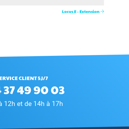
Locus E - Extension
ERVICE CLIENT 5J/7
 37 49 90 03
à 12h et de 14h à 17h