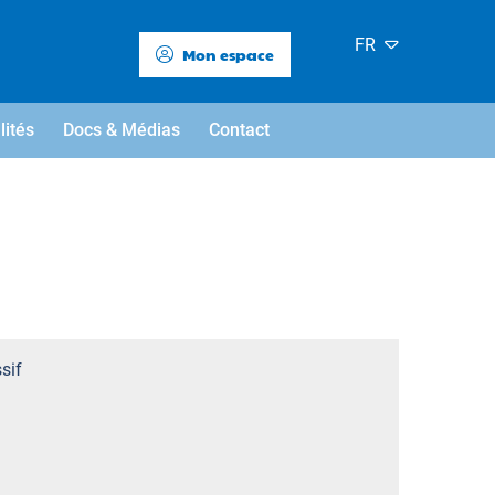
FR
Mon espace
lités
Docs & Médias
Contact
sif