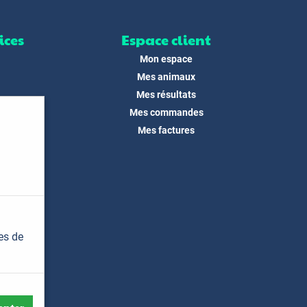
ices
Espace client
Mon espace
Mes animaux
Mes résultats
Mes commandes
ité
Mes factures
its
 !
és
dias
es de
t