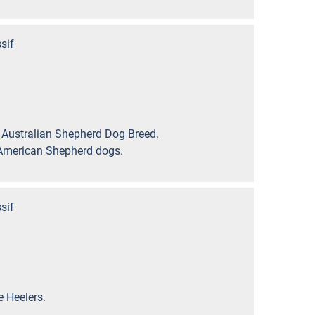
sif
e Australian Shepherd Dog Breed.
 American Shepherd dogs.
sif
e Heelers.