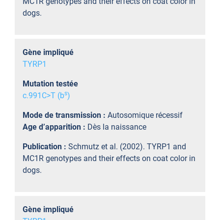
MC1R genotypes and their effects on coat color in
dogs.
Gène impliqué
TYRP1
Mutation testée
s
c.991C>T (b
)
Mode de transmission :
Autosomique récessif
Age d’apparition :
Dès la naissance
Publication :
Schmutz et al. (2002). TYRP1 and
MC1R genotypes and their effects on coat color in
dogs.
Gène impliqué