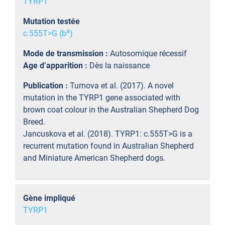
TYRP1
Mutation testée
a
c.555T>G (b
)
Mode de transmission :
Autosomique récessif
Age d’apparition :
Dès la naissance
Publication :
Turnova et al. (2017). A novel
mutation in the TYRP1 gene associated with
brown coat colour in the Australian Shepherd Dog
Breed.
Jancuskova et al. (2018). TYRP1: c.555T>G is a
recurrent mutation found in Australian Shepherd
and Miniature American Shepherd dogs.
Gène impliqué
TYRP1