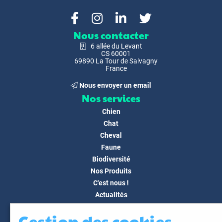
Nous contacter
6 allée du Levant
CS 60001
69890 La Tour de Salvagny
France
Nous envoyer un email
Nos services
Chien
Chat
Cheval
Faune
Biodiversité
Nos Produits
C'est nous !
Actualités
Docs & Médias
Gestion des cookies
FAQ