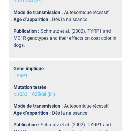
c.121T>A (b
)
Mode de transmission :
Autosomique récessif
Age d’apparition :
Dès la naissance
Publication :
Schmutz et al. (2002). TYRP1 and
MC1R genotypes and their effects on coat color in
dogs.
Gène impliqué
TYRP1
Mutation testée
d
c.1033_1035del (b
)
Mode de transmission :
Autosomique récessif
Age d’apparition :
Dès la naissance
Publication :
Schmutz et al. (2002). TYRP1 and