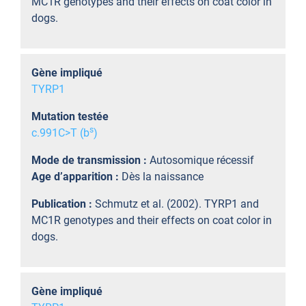
MC1R genotypes and their effects on coat color in
dogs.
Gène impliqué
TYRP1
Mutation testée
s
c.991C>T (b
)
Mode de transmission :
Autosomique récessif
Age d’apparition :
Dès la naissance
Publication :
Schmutz et al. (2002). TYRP1 and
MC1R genotypes and their effects on coat color in
dogs.
Gène impliqué