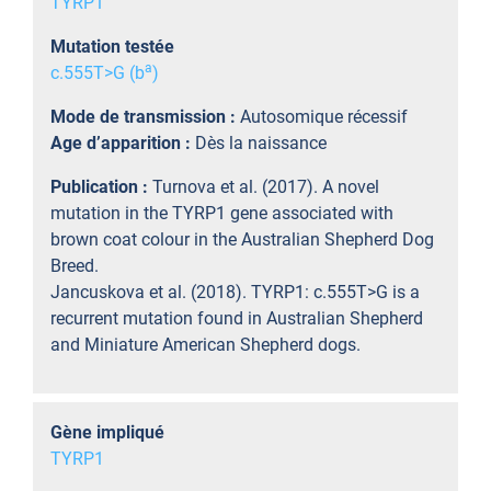
TYRP1
Mutation testée
a
c.555T>G (b
)
Mode de transmission :
Autosomique récessif
Age d’apparition :
Dès la naissance
Publication :
Turnova et al. (2017). A novel
mutation in the TYRP1 gene associated with
brown coat colour in the Australian Shepherd Dog
Breed.
Jancuskova et al. (2018). TYRP1: c.555T>G is a
recurrent mutation found in Australian Shepherd
and Miniature American Shepherd dogs.
Gène impliqué
TYRP1