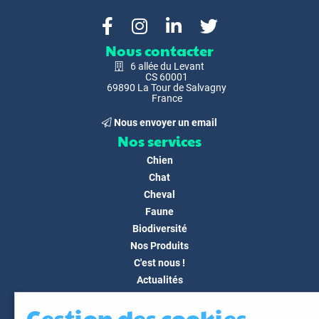
Nous contacter
6 allée du Levant
CS 60001
69890 La Tour de Salvagny
France
Nous envoyer un email
Nos services
Chien
Chat
Cheval
Faune
Biodiversité
Nos Produits
C'est nous !
Actualités
Docs & Médias
Gestion des cookies
FAQ