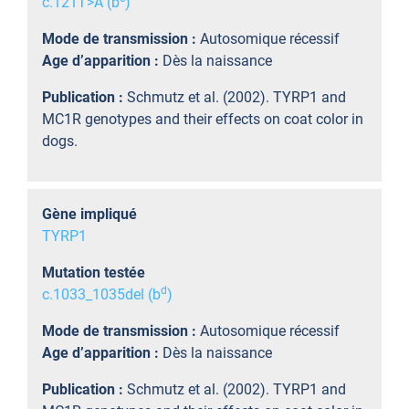
c.121T>A (b
)
Mode de transmission :
Autosomique récessif
Age d’apparition :
Dès la naissance
Publication :
Schmutz et al. (2002). TYRP1 and
MC1R genotypes and their effects on coat color in
dogs.
Gène impliqué
TYRP1
Mutation testée
d
c.1033_1035del (b
)
Mode de transmission :
Autosomique récessif
Age d’apparition :
Dès la naissance
Publication :
Schmutz et al. (2002). TYRP1 and