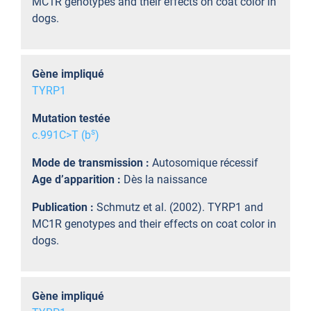
MC1R genotypes and their effects on coat color in
dogs.
Gène impliqué
TYRP1
Mutation testée
s
c.991C>T (b
)
Mode de transmission :
Autosomique récessif
Age d’apparition :
Dès la naissance
Publication :
Schmutz et al. (2002). TYRP1 and
MC1R genotypes and their effects on coat color in
dogs.
Gène impliqué