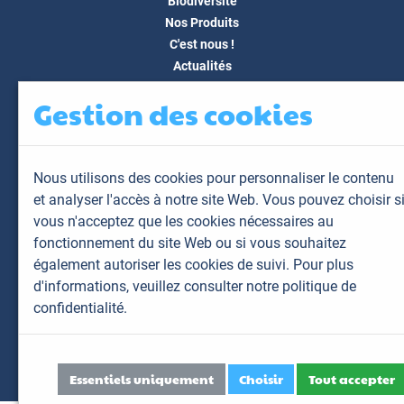
Biodiversité
Nos Produits
C'est nous !
Actualités
Docs & Médias
Gestion des cookies
FAQ
Contact
Espace client
Nous utilisons des cookies pour personnaliser le contenu
Mon espace
et analyser l'accès à notre site Web. Vous pouvez choisir s
Mes animaux
vous n'acceptez que les cookies nécessaires au
Mes résultats
fonctionnement du site Web ou si vous souhaitez
Mes commandes
également autoriser les cookies de suivi. Pour plus
Mes factures
d'informations,
veuillez consulter notre politique de
confidentialité.
Plan du site
Mentions légales
Données personnelles
Essentiels uniquement
Choisir
Tout accepter