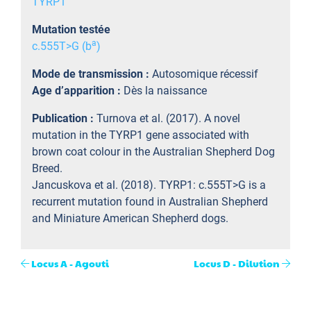
TYRP1
Mutation testée
a
c.555T>G (b
)
Mode de transmission :
Autosomique récessif
Age d’apparition :
Dès la naissance
Publication :
Turnova et al. (2017). A novel
mutation in the TYRP1 gene associated with
brown coat colour in the Australian Shepherd Dog
Breed.
Jancuskova et al. (2018). TYRP1: c.555T>G is a
recurrent mutation found in Australian Shepherd
and Miniature American Shepherd dogs.
Locus A - Agouti
Locus D - Dilution