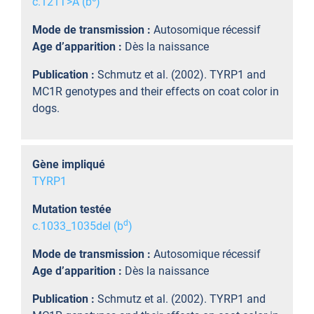
c.121T>A (b
)
Mode de transmission :
Autosomique récessif
Age d’apparition :
Dès la naissance
Publication :
Schmutz et al. (2002). TYRP1 and
MC1R genotypes and their effects on coat color in
dogs.
Gène impliqué
TYRP1
Mutation testée
d
c.1033_1035del (b
)
Mode de transmission :
Autosomique récessif
Age d’apparition :
Dès la naissance
Publication :
Schmutz et al. (2002). TYRP1 and