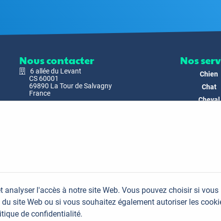
Nous contacter
Nos serv
6 allée du Levant
Chien
CS 60001
69890 La Tour de Salvagny
Chat
France
Cheval
Nous envoyer un email
Faune
Biodivers
Nos Produ
C'est nous
Actualit
Docs & Mé
t analyser l'accès à notre site Web. Vous pouvez choisir si vous
FAQ
du site Web ou si vous souhaitez également autoriser les cooki
Contac
itique de confidentialité.