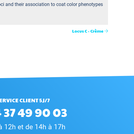
oci and their association to coat color phenotypes
Locus C - Crème
ERVICE CLIENT 5J/7
 37 49 90 03
à 12h et de 14h à 17h