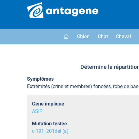
Chien
Chat
Cheval
Détermine la répartitio
Symptômes
Extrémités (crins et membres) foncées, robe de bas
Gène impliqué
ASIP
Mutation testée
c.191_201del (a)