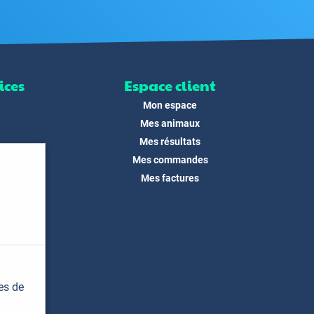
ices
Espace client
Mon espace
Mes animaux
Mes résultats
Mes commandes
ité
Mes factures
its
 !
és
dias
es de
t