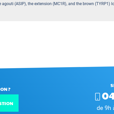
the agouti (ASIP), the extension (MC1R), and the brown (TYRP1) l
S
ON ?
04
STION
de 9h 