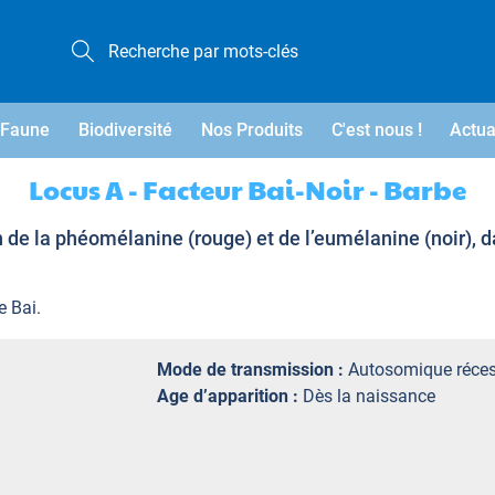
Faune
Biodiversité
Nos Produits
C'est nous !
Actua
Locus A - Facteur Bai-Noir - Barbe
n de la phéomélanine (rouge) et de l’eumélanine (noir), d
e Bai.
Mode de transmission :
Autosomique réces
Age d’apparition :
Dès la naissance