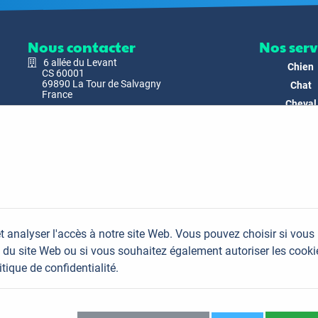
Nous contacter
Nos serv
6 allée du Levant
Chien
CS 60001
69890 La Tour de Salvagny
Chat
France
Cheval
Nous envoyer un email
Faune
Biodivers
Nos Produ
C'est nous
Actualit
Docs & Mé
t analyser l'accès à notre site Web. Vous pouvez choisir si vous
FAQ
du site Web ou si vous souhaitez également autoriser les cooki
Contac
itique de confidentialité.
Plan du site
Mentions légales
Données personnelles