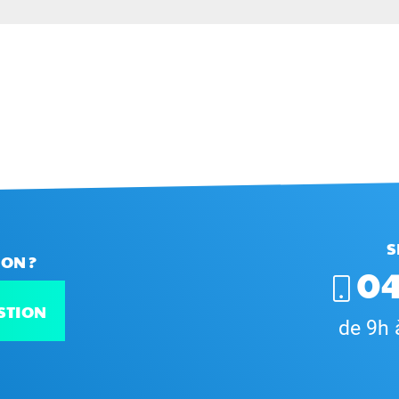
S
ON ?
04
STION
de 9h 