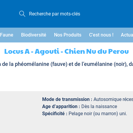
Faune
Biodiversité
Nos Produits
C'est nous !
Actua
Locus A - Agouti - Chien Nu du Perou
n de la phéomélanine (fauve) et de l’eumélanine (noir), d
Mode de transmission :
Autosomique réces
Age d’apparition :
Dès la naissance
Spécificité :
Pelage noir (ou marron) uni.