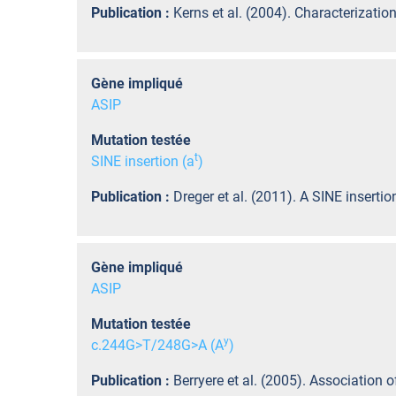
Publication :
Kerns et al. (2004). Characterizati
Gène impliqué
ASIP
Mutation testée
t
SINE insertion (a
)
Publication :
Dreger et al. (2011). A SINE inser
Gène impliqué
ASIP
Mutation testée
y
c.244G>T/248G>A (A
)
Publication :
Berryere et al. (2005). Association 