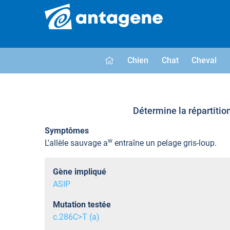
Chien
Chat
Cheval
Détermine la répartitio
Symptômes
w
L'allèle sauvage a
entraîne un pelage gris-loup.
Gène impliqué
ASIP
Mutation testée
c.286C>T (a)