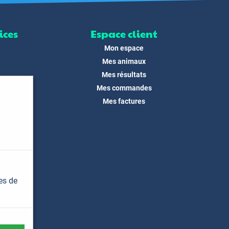
ices
Espace client
Mon espace
Mes animaux
Mes résultats
Mes commandes
ité
Mes factures
its
 !
és
dias
es de
t