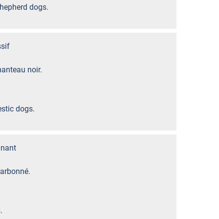
Shepherd dogs.
sif
manteau noir.
stic dogs.
nant
harbonné.
.