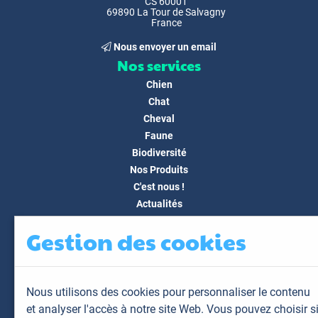
CS 60001
69890 La Tour de Salvagny
France
Nous envoyer un email
Nos services
Chien
Chat
Cheval
Faune
Biodiversité
Nos Produits
C'est nous !
Actualités
Docs & Médias
Gestion des cookies
FAQ
Contact
Espace client
Nous utilisons des cookies pour personnaliser le contenu
Mon espace
et analyser l'accès à notre site Web. Vous pouvez choisir s
Mes animaux