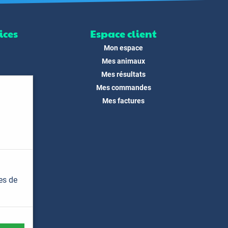
ices
Espace client
Mon espace
Mes animaux
Mes résultats
Mes commandes
ité
Mes factures
its
 !
és
dias
es de
t