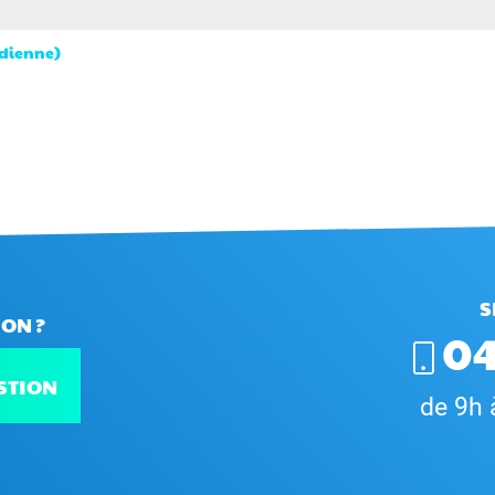
ïdienne)
S
ON ?
04
STION
de 9h 