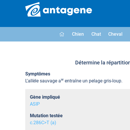
Chien
Chat
Cheval
Détermine la répartitio
Symptômes
w
L'allèle sauvage a
entraîne un pelage gris-loup.
Gène impliqué
ASIP
Mutation testée
c.286C>T (a)