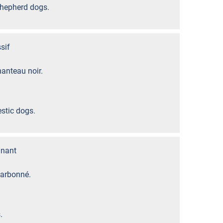
Shepherd dogs.
sif
manteau noir.
stic dogs.
nant
harbonné.
.