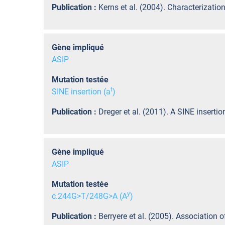
Publication :
Kerns et al. (2004). Characterizati
Gène impliqué
ASIP
Mutation testée
t
SINE insertion (a
)
Publication :
Dreger et al. (2011). A SINE inser
Gène impliqué
ASIP
Mutation testée
y
c.244G>T/248G>A (A
)
Publication :
Berryere et al. (2005). Association 