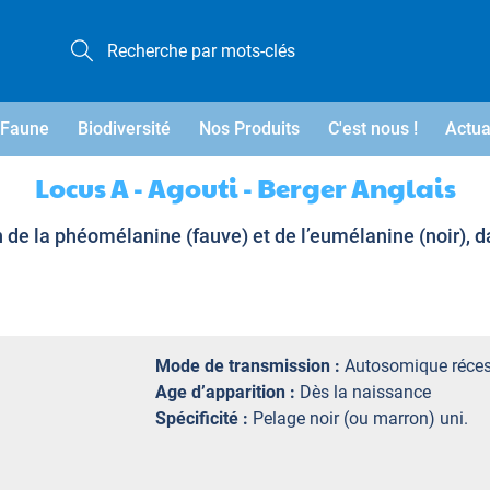
Faune
Biodiversité
Nos Produits
C'est nous !
Actua
Locus A - Agouti - Berger Anglais
n de la phéomélanine (fauve) et de l’eumélanine (noir), d
Mode de transmission :
Autosomique réces
Age d’apparition :
Dès la naissance
Spécificité :
Pelage noir (ou marron) uni.