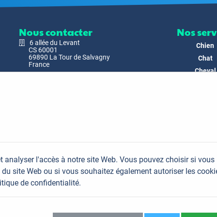
Nous contacter
Nos serv
6 allée du Levant
Chien
CS 60001
69890 La Tour de Salvagny
Chat
France
Cheval
Nous envoyer un email
Faune
Biodivers
Nos Produ
C'est nous
Actualit
Docs & Mé
t analyser l'accès à notre site Web. Vous pouvez choisir si vous
FAQ
du site Web ou si vous souhaitez également autoriser les cooki
Contac
itique de confidentialité.
Plan du site
Mentions légales
Données personnelles