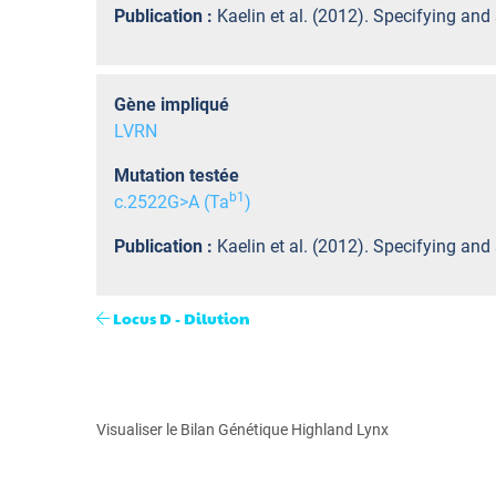
Publication :
Kaelin et al. (2012). Specifying an
Gène impliqué
LVRN
Mutation testée
b
1
c.2522G>A (Ta
)
Publication :
Kaelin et al. (2012). Specifying an
Locus D - Dilution
Visualiser le Bilan Génétique Highland Lynx