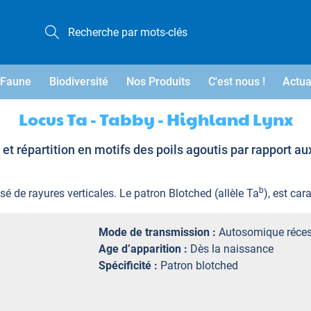
Faune
Biodiversité
Nos Produits
C'est nous !
Actua
Locus Ta - Tabby - Highland Lynx
et répartition en motifs des poils agoutis par rapport au
b
é de rayures verticales. Le patron Blotched (allèle Ta
), est car
Mode de transmission :
Autosomique réces
Age d’apparition :
Dès la naissance
Spécificité :
Patron blotched