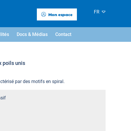
FR
Mon espace
lités
Docs & Médias
Contact
x poils unis
actérisé par des motifs en spiral.
sif