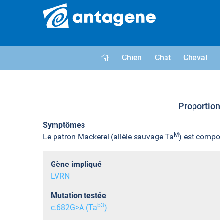
Chien
Chat
Cheval
Proportion 
Symptômes
M
Le patron Mackerel (allèle sauvage Ta
) est compos
Gène impliqué
LVRN
Mutation testée
b
3
c.682G>A (Ta
)