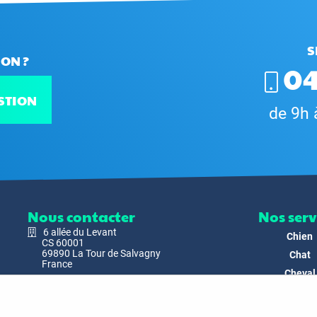
S
ON ?
04
STION
de 9h 
Nous contacter
Nos serv
6 allée du Levant
Chien
CS 60001
69890 La Tour de Salvagny
Chat
France
Cheval
Nous envoyer un email
Faune
Biodivers