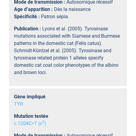
Mode de transmission :
Autosomique récessif
Age d’apparition :
Dès la naissance
Spécificité :
Patron sépia
Publication :
Lyons et al. (2005). Tyrosinase
mutations associated with Siamese and Burmese
patterns in the domestic cat (Felis catus).
Schmidt-Küntzel et al. (2005). Tyrosinase and
tyrosinase related protein 1 alleles specify
domestic cat coat color phenotypes of the albino
and brown loci.
Gène impliqué
TYR
Mutation testée
2
c.1204C>T (c
)
Mode de transmission :
Autosomique récessif