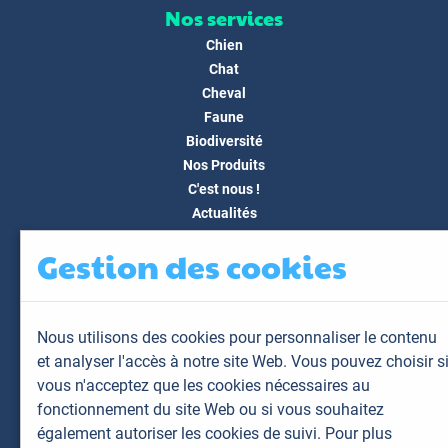
Nos services
Chien
Chat
Cheval
Faune
Biodiversité
Nos Produits
C'est nous !
Actualités
Docs & Médias
Gestion des cookies
FAQ
Contact
Espace client
Nous utilisons des cookies pour personnaliser le contenu
Mon espace
et analyser l'accès à notre site Web. Vous pouvez choisir s
Mes animaux
vous n'acceptez que les cookies nécessaires au
Mes résultats
fonctionnement du site Web ou si vous souhaitez
Mes commandes
également autoriser les cookies de suivi. Pour plus
Mes factures