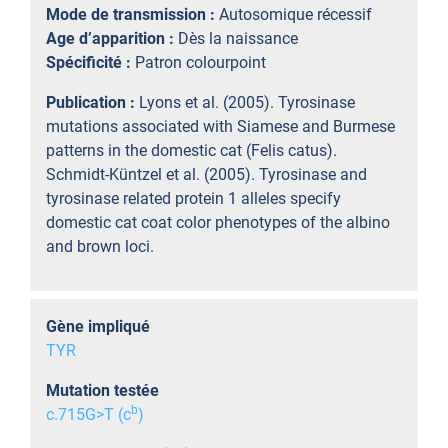
Mode de transmission :
Autosomique récessif
Age d’apparition :
Dès la naissance
Spécificité :
Patron colourpoint
Publication :
Lyons et al. (2005). Tyrosinase
mutations associated with Siamese and Burmese
patterns in the domestic cat (Felis catus).
Schmidt-Küntzel et al. (2005). Tyrosinase and
tyrosinase related protein 1 alleles specify
domestic cat coat color phenotypes of the albino
and brown loci.
Gène impliqué
TYR
Mutation testée
b
c.715G>T (c
)