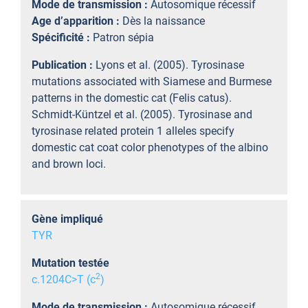
Mode de transmission :
Autosomique récessif
Age d’apparition :
Dès la naissance
Spécificité :
Patron sépia
Publication :
Lyons et al. (2005). Tyrosinase
mutations associated with Siamese and Burmese
patterns in the domestic cat (Felis catus).
Schmidt-Küntzel et al. (2005). Tyrosinase and
tyrosinase related protein 1 alleles specify
domestic cat coat color phenotypes of the albino
and brown loci.
Gène impliqué
TYR
Mutation testée
2
c.1204C>T (c
)
Mode de transmission :
Autosomique récessif