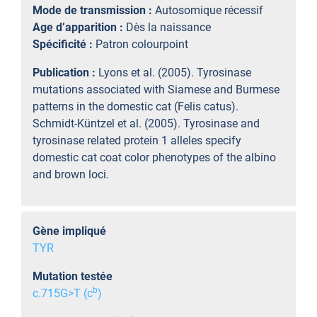
Mode de transmission :
Autosomique récessif
Age d’apparition :
Dès la naissance
Spécificité :
Patron colourpoint
Publication :
Lyons et al. (2005). Tyrosinase
mutations associated with Siamese and Burmese
patterns in the domestic cat (Felis catus).
Schmidt-Küntzel et al. (2005). Tyrosinase and
tyrosinase related protein 1 alleles specify
domestic cat coat color phenotypes of the albino
and brown loci.
Gène impliqué
TYR
Mutation testée
b
c.715G>T (c
)