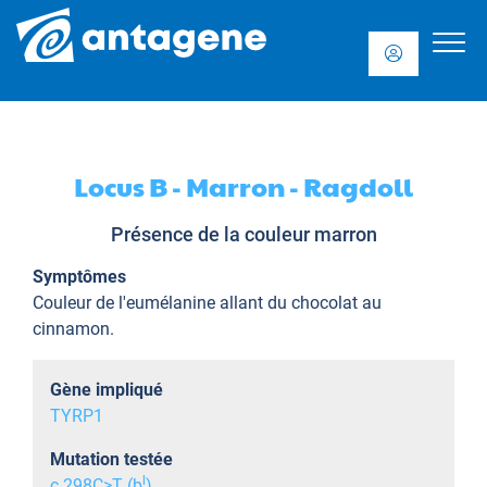
Locus B - Marron - Ragdoll
Présence de la couleur marron
Symptômes
Couleur de l'eumélanine allant du chocolat au
cinnamon.
Gène impliqué
TYRP1
Mutation testée
l
c.298C>T (b
)