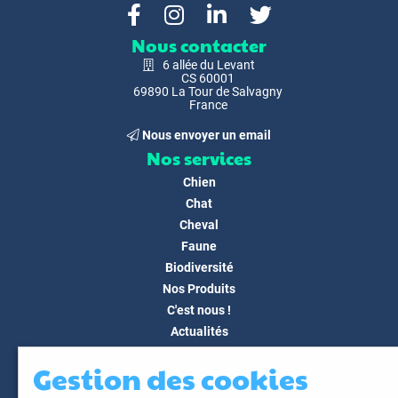
Nous contacter
6 allée du Levant
CS 60001
69890 La Tour de Salvagny
France
Nous envoyer un email
Nos services
Chien
Chat
Cheval
Faune
Biodiversité
Nos Produits
C'est nous !
Actualités
Docs & Médias
Gestion des cookies
FAQ
Contact