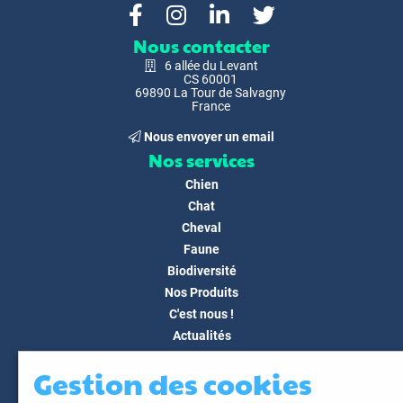
Nous contacter
6 allée du Levant
CS 60001
69890 La Tour de Salvagny
France
Nous envoyer un email
Nos services
Chien
Chat
Cheval
Faune
Biodiversité
Nos Produits
C'est nous !
Actualités
Docs & Médias
Gestion des cookies
FAQ
Contact