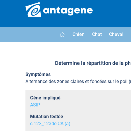
Chien
Chat
Cheval
Détermine la répartition de la p
Symptômes
Alternance des zones claires et foncées sur le poil 
Gène impliqué
ASIP
Mutation testée
c.122_123delCA (a)