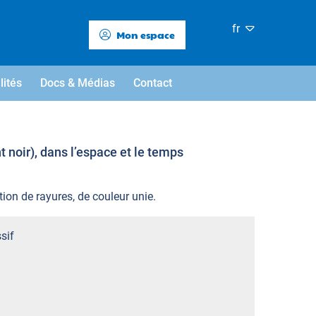
fr
Mon espace
lités
Docs & Médias
Contact
 noir), dans l’espace et le temps
tion de rayures, de couleur unie.
sif