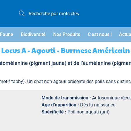
Faune
Biodiversité
Nos Produits
C'est nous !
Actua
Locus A - Agouti - Burmese Américain
héomélanine (pigment jaune) et de l’eumélanine (pigment
(motif tabby). Un chat non agouti présente des poils sans distinc
Mode de transmission :
Autosomique réces
Age d’apparition :
Dès la naissance
Spécificité :
Poil non agouti (uni)