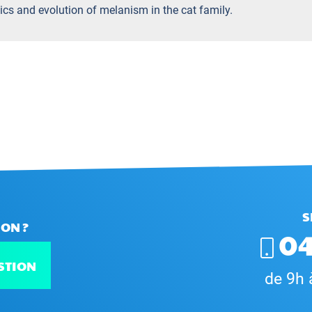
etics and evolution of melanism in the cat family.
S
ON ?
04
STION
de 9h 