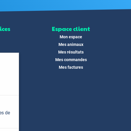
ices
Espace client
Mon espace
Mes animaux
Mes résultats
Mes commandes
ité
Mes factures
its
 !
és
dias
es de
t