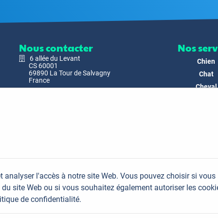
Nous contacter
Nos serv
6 allée du Levant
Chien
CS 60001
69890 La Tour de Salvagny
Chat
France
Cheval
Nous envoyer un email
Faune
Biodivers
Nos Produ
C'est nous
Actualit
Docs & Mé
t analyser l'accès à notre site Web. Vous pouvez choisir si vous
FAQ
du site Web ou si vous souhaitez également autoriser les cooki
Contac
itique de confidentialité.