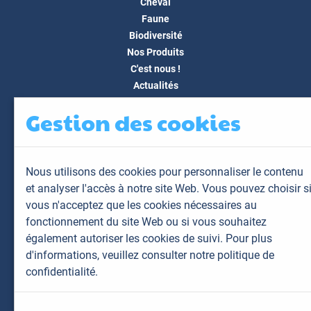
Cheval
Faune
Biodiversité
Nos Produits
C'est nous !
Actualités
Docs & Médias
Gestion des cookies
FAQ
Contact
Espace client
Nous utilisons des cookies pour personnaliser le contenu
Mon espace
et analyser l'accès à notre site Web. Vous pouvez choisir s
Mes animaux
vous n'acceptez que les cookies nécessaires au
Mes résultats
fonctionnement du site Web ou si vous souhaitez
Mes commandes
également autoriser les cookies de suivi. Pour plus
Mes factures
d'informations,
veuillez consulter notre politique de
confidentialité.
Plan du site
Mentions légales
Données personnelles