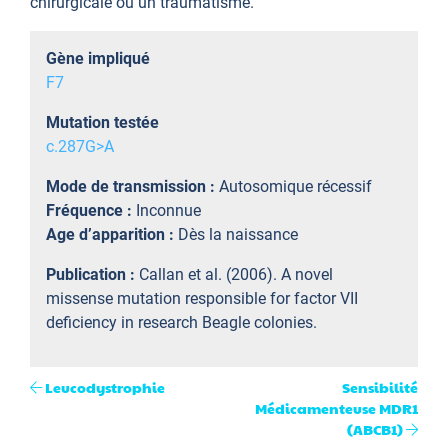
chirurgicale ou un traumatisme.
Gène impliqué
F7
Mutation testée
c.287G>A
Mode de transmission :
Autosomique récessif
Fréquence :
Inconnue
Age d’apparition :
Dès la naissance
Publication :
Callan et al. (2006). A novel
missense mutation responsible for factor VII
deficiency in research Beagle colonies.
Leucodystrophie
Sensibilité
Médicamenteuse MDR1
(ABCB1)