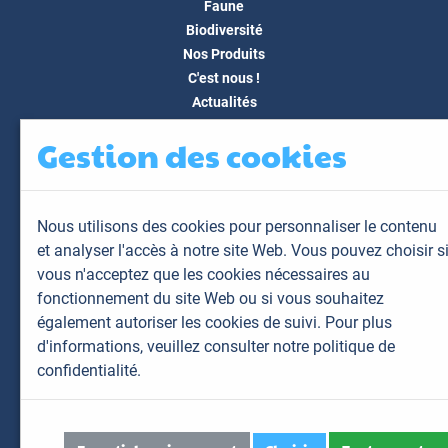
Faune
Biodiversité
Nos Produits
C'est nous !
Actualités
Docs & Médias
Gestion des cookies
FAQ
Contact
Espace client
Nous utilisons des cookies pour personnaliser le contenu
Mon espace
et analyser l'accès à notre site Web. Vous pouvez choisir s
Mes animaux
vous n'acceptez que les cookies nécessaires au
Mes résultats
fonctionnement du site Web ou si vous souhaitez
Mes commandes
également autoriser les cookies de suivi. Pour plus
Mes factures
d'informations,
veuillez consulter notre politique de
confidentialité.
Plan du site
Mentions légales
Données personnelles